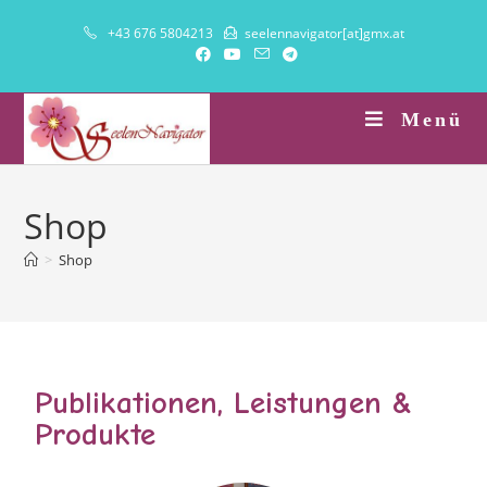
+43 676 5804213
seelennavigator[at]gmx.at
Menü
Shop
>
Shop
Publikationen, Leistungen &
Produkte