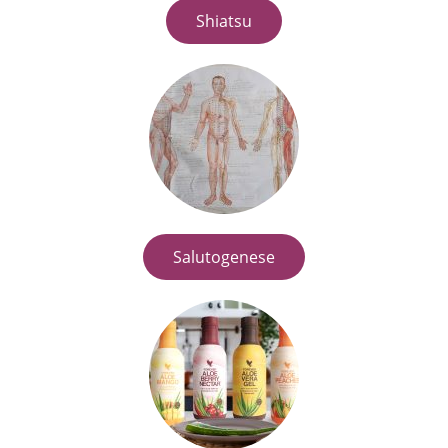
Shiatsu
Salutogenese