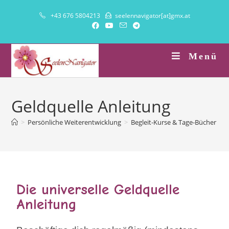
+43 676 5804213
seelennavigator[at]gmx.at
Menü
Geldquelle Anleitung
>
Persönliche Weiterentwicklung
>
Begleit-Kurse & Tage-Bücher
>
Die universelle Geldquelle
Anleitung