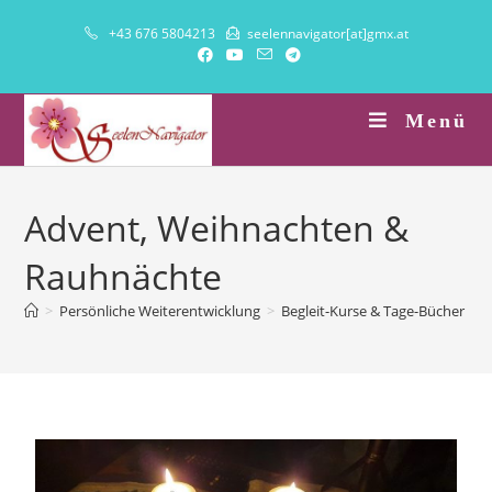
+43 676 5804213
seelennavigator[at]gmx.at
Menü
Advent, Weihnachten &
Rauhnächte
>
Persönliche Weiterentwicklung
>
Begleit-Kurse & Tage-Bücher
>